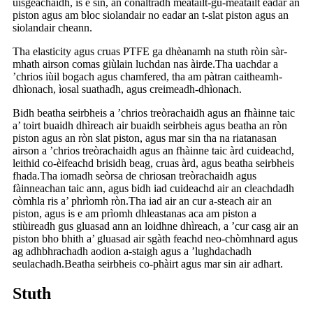
uisgeachaidh, is e sin, an conaltradh meatailt-gu-meatailt eadar an
piston agus am bloc siolandair no eadar an t-slat piston agus an
siolandair cheann.
Tha elasticity agus cruas PTFE ga dhèanamh na stuth ròin sàr-
mhath airson comas giùlain luchdan nas àirde.Tha uachdar a
’chrios iùil bogach agus chamfered, tha am pàtran caitheamh-
dhìonach, ìosal suathadh, agus creimeadh-dhìonach.
Bidh beatha seirbheis a ’chrios treòrachaidh agus an fhàinne taic
a’ toirt buaidh dhìreach air buaidh seirbheis agus beatha an ròn
piston agus an ròn slat piston, agus mar sin tha na riatanasan
airson a ’chrios treòrachaidh agus an fhàinne taic àrd cuideachd,
leithid co-èifeachd brisidh beag, cruas àrd, agus beatha seirbheis
fhada.Tha iomadh seòrsa de chriosan treòrachaidh agus
fàinneachan taic ann, agus bidh iad cuideachd air an cleachdadh
còmhla ris a’ phrìomh ròn.Tha iad air an cur a-steach air an
piston, agus is e am prìomh dhleastanas aca am piston a
stiùireadh gus gluasad ann an loidhne dhìreach, a ’cur casg air an
piston bho bhith a’ gluasad air sgàth feachd neo-chòmhnard agus
ag adhbhrachadh aodion a-staigh agus a ’lughdachadh
seulachadh.Beatha seirbheis co-phàirt agus mar sin air adhart.
Stuth