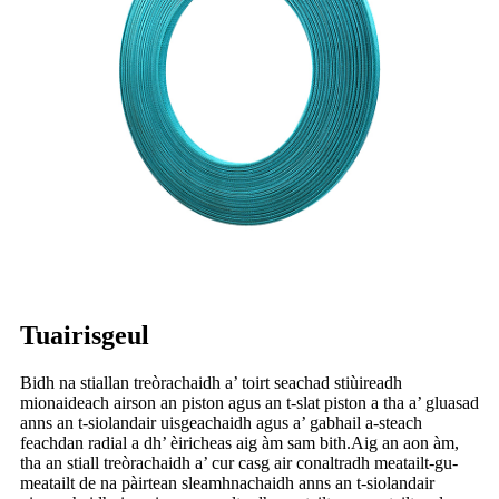
Tuairisgeul
Bidh na stiallan treòrachaidh a’ toirt seachad stiùireadh
mionaideach airson an piston agus an t-slat piston a tha a’ gluasad
anns an t-siolandair uisgeachaidh agus a’ gabhail a-steach
feachdan radial a dh’ èiricheas aig àm sam bith.Aig an aon àm,
tha an stiall treòrachaidh a’ cur casg air conaltradh meatailt-gu-
meatailt de na pàirtean sleamhnachaidh anns an t-siolandair