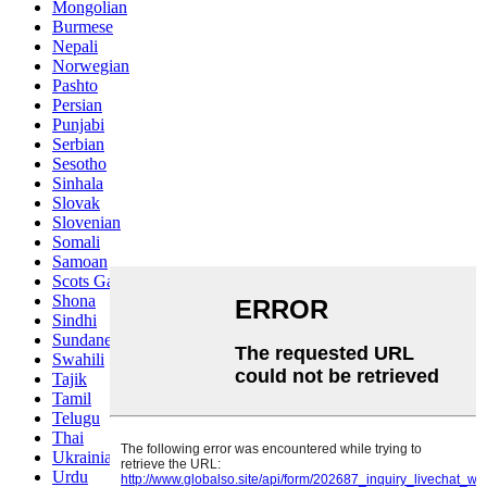
Mongolian
Burmese
Nepali
Norwegian
Pashto
Persian
Punjabi
Serbian
Sesotho
Sinhala
Slovak
Slovenian
Somali
Samoan
Scots Gaelic
Shona
Sindhi
Sundanese
Swahili
Tajik
Tamil
Telugu
Thai
Ukrainian
Urdu