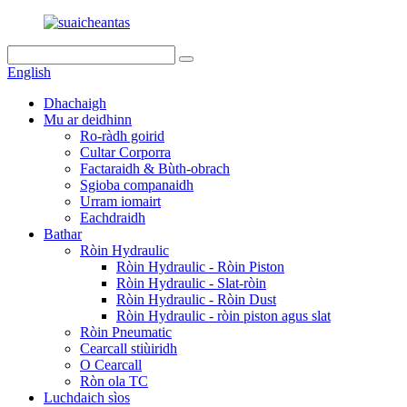
English
Dhachaigh
Mu ar deidhinn
Ro-ràdh goirid
Cultar Corporra
Factaraidh & Bùth-obrach
Sgioba companaidh
Urram iomairt
Eachdraidh
Bathar
Ròin Hydraulic
Ròin Hydraulic - Ròin Piston
Ròin Hydraulic - Slat-ròin
Ròin Hydraulic - Ròin Dust
Ròin Hydraulic - ròin piston agus slat
Ròin Pneumatic
Cearcall stiùiridh
O Cearcall
Ròn ola TC
Luchdaich sìos