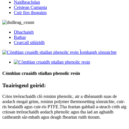
Naidheachdan
Ceistean Cumanta
Cuir fios thugainn
Dhachaigh
Bathar
Cearcall stiùiridh
Còmhlan cruaidh stiallan phenolic resin
Tuairisgeul goirid:
Crios treòrachaidh clò roisinn phenolic, air a dhèanamh suas de
aodach mogal grinn, roisinn polymer thermosetting sònraichte, cuir-
ris bealaidh agus cuir-ris PTFE.Tha feartan gabhail a-steach crith aig
criosan treòrachaidh aodach phenolic agus tha iad an aghaidh
caitheamh sàr-mhath agus deagh fheartan ruith tioram.