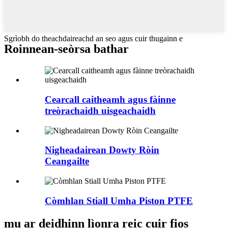
Sgrìobh do theachdaireachd an seo agus cuir thugainn e
Roinnean-seòrsa bathar
Cearcall caitheamh agus fàinne
treòrachaidh uisgeachaidh
Nigheadairean Dowty Ròin
Ceangailte
Còmhlan Stiall Umha Piston PTFE
mu ar deidhinn lìonra reic cuir fios