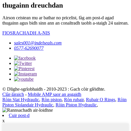
thugainn dreuchdan
Airson ceistean mu ar bathar no pricelist, fàg am post-d agad
thugainn agus bidh sinn ann an conaltradh taobh a-staigh 24 uairean.
FIOSRACHADH A-NIS
sales001@indelseals.com
0577-62690077
© Dlighe-sgrìobhaidh - 2010-2023 : Gach còir glèidhte.
Clàr-làraich
-
Mobile AMP saor an asgaidh
Ròin Slat Hydraulic
,
Ròn piston
,
Ròn rubair
,
Rubair O Rings
,
Ròin
Piston Siolandair Hydraulic
,
Ròin Piston Hydraulic
,
Cuir post-d
x