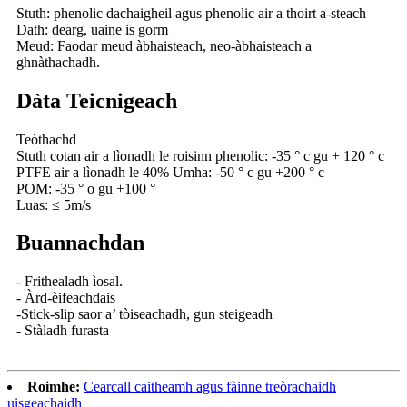
Stuth: phenolic dachaigheil agus phenolic air a thoirt a-steach
Dath: dearg, uaine is gorm
Meud: Faodar meud àbhaisteach, neo-àbhaisteach a
ghnàthachadh.
Dàta Teicnigeach
Teòthachd
Stuth cotan air a lìonadh le roisinn phenolic: -35 ° c gu + 120 ° c
PTFE air a lìonadh le 40% Umha: -50 ° c gu +200 ° c
POM: -35 ° o gu +100 °
Luas: ≤ 5m/s
Buannachdan
- Frithealadh ìosal.
- Àrd-èifeachdais
-Stick-slip saor a’ tòiseachadh, gun steigeadh
- Stàladh furasta
Roimhe:
Cearcall caitheamh agus fàinne treòrachaidh
uisgeachaidh